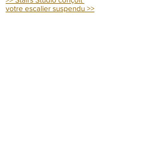
votre escalier suspendu >>
Escalier Hélicoïdal
Voir tout
Posts récents