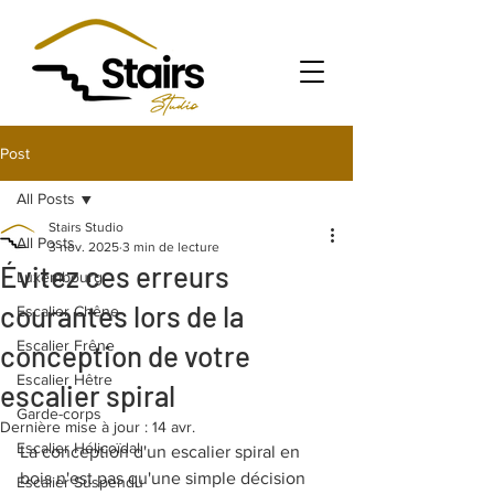
Post
All Posts
Stairs Studio
All Posts
3 nov. 2025
3 min de lecture
Évitez ces erreurs
Luxembourg
courantes lors de la
Escalier Chêne
Escalier Frêne
conception de votre
Escalier Hêtre
escalier spiral
Garde-corps
Dernière mise à jour :
14 avr.
Escalier Hélicoïdal
La conception d'un escalier spiral en 
bois n'est pas qu'une simple décision 
Escalier Suspendu